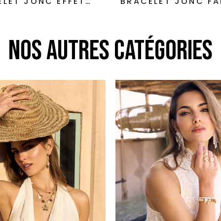
ELET JONC EFFET
BRACELET JONC F
BAMBOUS
DE FLEURS MART
NOS AUTRES CATÉGORIES