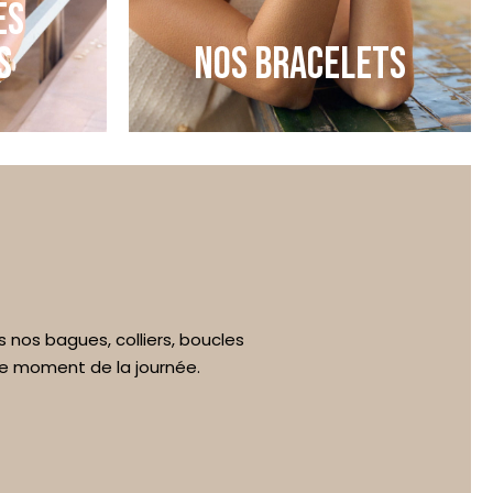
ES
S
NOS BRACELETS
s nos bagues, colliers, boucles
ue moment de la journée.