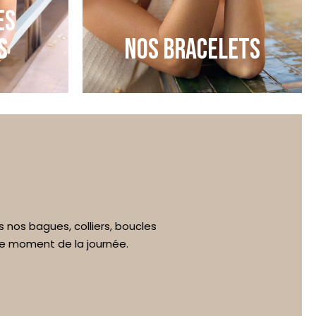
ES
S
NOS BRACELETS
s nos bagues, colliers, boucles
ue moment de la journée.